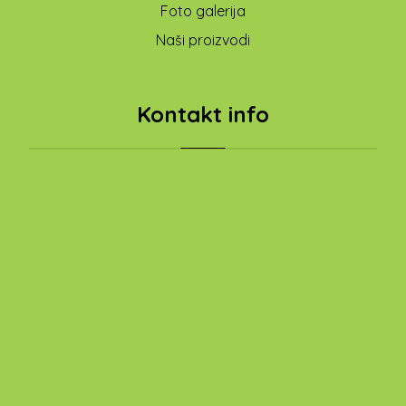
Foto galerija
Naši proizvodi
Kontakt info
Adresa: Nad lipom 3/1 Zagreb
098/91 66 584
nmodric2@gmail.com