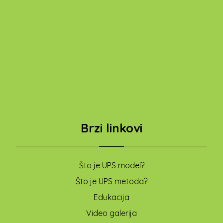
Samostalna djelatnost VISOKO
OBRAZOVANJE - Istraživanje i
eksperimentalni razvoj u društvenim i
humanističkim znanostima
Brzi linkovi
Što je UPS model?
Što je UPS metoda?
Edukacija
Video galerija