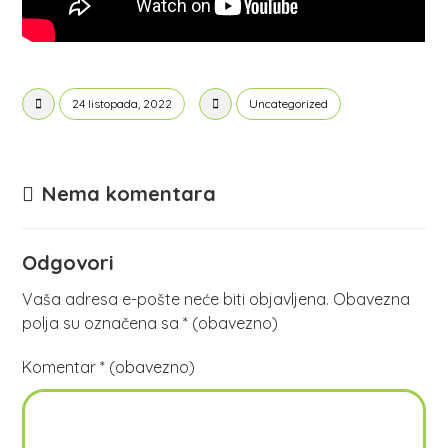
24 listopada, 2022
Uncategorized
Nema komentara
Odgovori
Vaša adresa e-pošte neće biti objavljena.
Obavezna
polja su označena sa
* (obavezno)
Komentar
* (obavezno)