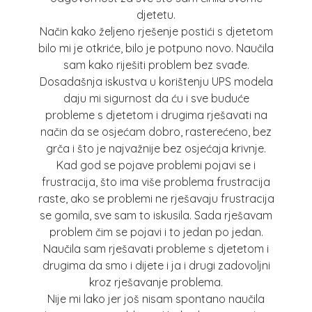
djetetu.
Način kako željeno rješenje postići s djetetom
bilo mi je otkriće, bilo je potpuno novo. Naučila
sam kako riješiti problem bez svađe.
Dosadašnja iskustva u korištenju UPS modela
daju mi sigurnost da ću i sve buduće
probleme s djetetom i drugima rješavati na
način da se osjećam dobro, rasterećeno, bez
grča i što je najvažnije bez osjećaja krivnje.
Kad god se pojave problemi pojavi se i
frustracija, što ima više problema frustracija
raste, ako se problemi ne rješavaju frustracija
se gomila, sve sam to iskusila. Sada rješavam
problem čim se pojavi i to jedan po jedan.
Naučila sam rješavati probleme s djetetom i
drugima da smo i dijete i ja i drugi zadovoljni
kroz rješavanje problema.
Nije mi lako jer još nisam spontano naučila