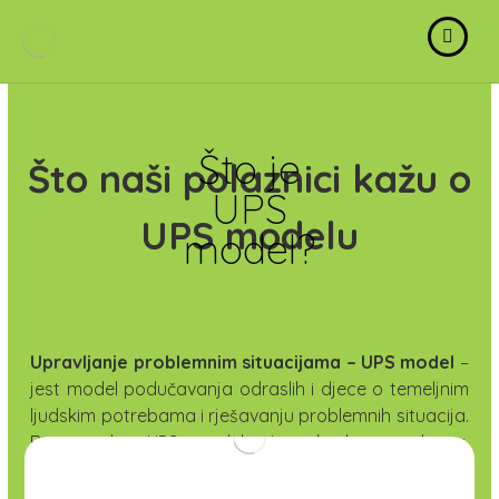
Što je
Što naši polaznici kažu o
UPS
UPS modelu
model?
Upravljanje problemnim situacijama – UPS model
–
jest model podučavanja odraslih i djece o temeljnim
ljudskim potrebama i rješavanju problemnih situacija.
Bit i svrha UPS modela jest kvaliteta odnosa,
razumijevanje ponašanja čovjeka i njegovo
samoostvarenje u svim problemnim situacijama.