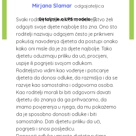
Mirjana Slamar
odgajateljica
Detaljnije o UPS modelu
Svaki roditelj kroz kvalitetno roditeljstvo želi
odgojiti svoje dijete najbolje što zna. Ono što
roditelji nazivaju odgojem često je prikriveni
pokušaj navođenja djeteta da postupi onako
kako oni misle da je za dijete najbolje. Tako
djetetu oduzimaju priliku da uči, procijeni,
uspije ili pogriješi svojom odlukom.
Roditeljstvo vidim kao vođenje i poticanje
djeteta da donosi odluke, da razmišlja i da se
razvije kao samostalna i odgovorna osoba.
Kao roditelji morali bi biti odgovorni davati
djetetu do znanja da ga prihvaćamo, da
imamo povjerenja u njega, da mu pokažemo
da je sposobno donositi odluke i biti
samostalno. Dati djetetu priliku da uči,
pogriješi i snosi posljedicu.