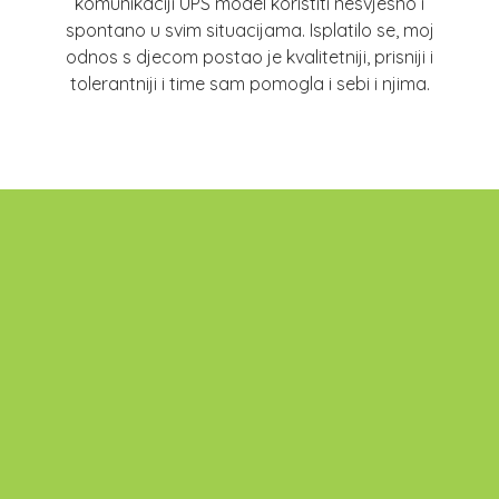
komunikaciji UPS model koristiti nesvjesno i
spontano u svim situacijama. Isplatilo se, moj
odnos s djecom postao je kvalitetniji, prisniji i
tolerantniji i time sam pomogla i sebi i njima.
Samostalna djelatnost VISOKO
OBRAZOVANJE - Istraživanje i
eksperimentalni razvoj u društvenim i
humanističkim znanostima