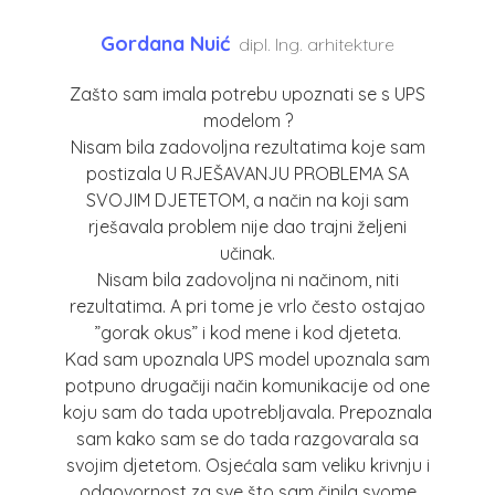
Gordana Nuić
dipl. Ing. arhitekture
Zašto sam imala potrebu upoznati se s UPS
modelom ?
Nisam bila zadovoljna rezultatima koje sam
postizala U RJEŠAVANJU PROBLEMA SA
SVOJIM DJETETOM, a način na koji sam
rješavala problem nije dao trajni željeni
učinak.
Nisam bila zadovoljna ni načinom, niti
rezultatima. A pri tome je vrlo često ostajao
”gorak okus” i kod mene i kod djeteta.
Kad sam upoznala UPS model upoznala sam
potpuno drugačiji način komunikacije od one
koju sam do tada upotrebljavala. Prepoznala
sam kako sam se do tada razgovarala sa
svojim djetetom. Osjećala sam veliku krivnju i
odgovornost za sve što sam činila svome