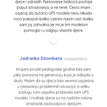
djece i odraslih. Rješavanje teškoća postaje
poput istraživanja, a ne teret. Često imam
osjećaj da autorici UPS modela neću nikada
moći pokazati koliko cijenim njezin rad i koliko
sam joj zahvalna jer mi je tim modelom
pomogla i u odgoju vlastite djece.
Jadranka Džombeta
odgajateljica
Krajem prošle pedagoške godine bila sam
jako ponosna na generaciju koja je odlazila u
školu. Mislim da su djeca bila veoma uspješna
u rješavanju problemnih situacija, a veliku
zaslugu tom uspjehu pridavala sam UPS
modelu. I roditelji djece su na različite načine
izražavali zadovoljstvo dječjom