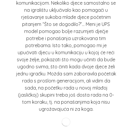
komunikacijom. Nekoliko djece samostalno se
na igralištu uključivalo kao pomagači u
rješavanje sukoba mlađe djece početnim
pitanjem “Što se dogodilo?”… Meni je UPS
model pomogao bolje razumjeti dječje
potrebe i ponašanja uzrokovana tim
potrebama. Isto tako, pomogao mi je
upućivati djecu u komunikaciju u kojoj će reći
svoje želje, pokazati što mogu učiniti da bude
ugodno svima, što činiti kada dvoje djece želi
jednu igračku. Možda sam zaboravila početak
rada s prošlom generacijom, ali vidim da
sada, na početku rada u novoj mlađoj
(jasličkoj) skupini treba još dosta rada na 0-
tom koraku, tj. na ponašanjima koja nisu
ugrožavajuća ni za koga.