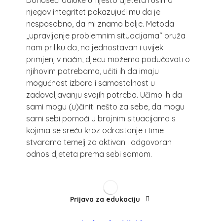
Donoseći odluke umjesto djeteta rušimo
njegov integritet pokazujući mu da je
nesposobno, da mi znamo bolje. Metoda
„upravljanje problemnim situacijama“ pruža
UPS edukacija
nam priliku da, na jednostavan i uvijek
primjenjiv način, djecu možemo podučavati o
PRVI STUPANJ
njihovim potrebama, učiti ih da imaju
mogućnost izbora i samostalnost u
Listopad, 2026., 1. modul, 18:15 – 20:45 (online)
zadovoljavanju svojih potreba. Učimo ih da
sami mogu (u)činiti nešto za sebe, da mogu
DRUGI STUPANJ
sami sebi pomoći u brojnim situacijama s
kojima se sreću kroz odrastanje i time
Listopad, 2026., 1. modul, 18:15 – 20:45 (online)
stvaramo temelj za aktivan i odgovoran
odnos djeteta prema sebi samom.
TREĆI STUPANJ
Listopad, 2026., 1. modul, 18:00 – 20:30 (online).
Prijava za edukaciju