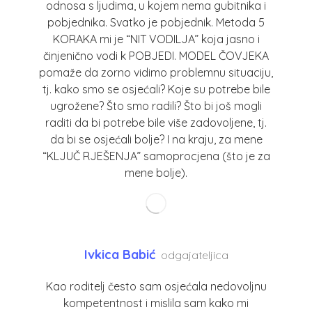
odnosa s ljudima, u kojem nema gubitnika i
pobjednika. Svatko je pobjednik. Metoda 5
KORAKA mi je “NIT VODILJA” koja jasno i
činjenično vodi k POBJEDI. MODEL ČOVJEKA
pomaže da zorno vidimo problemnu situaciju,
tj. kako smo se osjećali? Koje su potrebe bile
ugrožene? Što smo radili? Što bi još mogli
raditi da bi potrebe bile više zadovoljene, tj.
da bi se osjećali bolje? I na kraju, za mene
“KLJUČ RJEŠENJA” samoprocjena (što je za
mene bolje).
Ivkica Babić
odgajateljica
Kao roditelj često sam osjećala nedovoljnu
kompetentnost i mislila sam kako mi