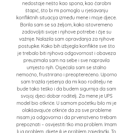
nedostaje nešto kao spona, kao čarobni
štapić, što bi mi pomoglo u rješavanju
konfliktnih situacija između mene i moje djece.
Borila sam se sa željom, kako istovremeno
zadovoljiti svoje i njihove potrebe i čije su
važnije. Nalazila sam opravdanja za njihove
postupke. Kako bih izbjegla konflikte sve što
je trebalo biti njihova odgovornost i obaveza
preuzimala sam na sebe i sve napravila
umjesto njih. Osjećala sam se stalno
nemoćno, frustrirano i preopterećeno. Uporno
sam tražila rješenja da mi kao roditelju ne
bude tako teško i da budem sigurnija da sam
svojoj djeci dobar roditelj. Za mene je UPS
model bio otkriće. U samom početku bilo mi je
olakšavajuće otkriće da za sve probleme
nisam ja odgovorna i da prvenstveno trebam
prepoznati – osvijestiti tko ima problem. Imam
li ja problem, dijete ili je problem zajednički. To