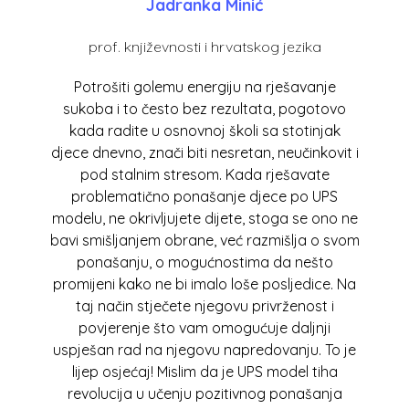
Jadranka Minić
prof. književnosti i hrvatskog jezika
Potrošiti golemu energiju na rješavanje
sukoba i to često bez rezultata, pogotovo
kada radite u osnovnoj školi sa stotinjak
djece dnevno, znači biti nesretan, neučinkovit i
pod stalnim stresom. Kada rješavate
problematično ponašanje djece po UPS
modelu, ne okrivljujete dijete, stoga se ono ne
bavi smišljanjem obrane, već razmišlja o svom
ponašanju, o mogućnostima da nešto
promijeni kako ne bi imalo loše posljedice. Na
taj način stječete njegovu privrženost i
povjerenje što vam omogućuje daljnji
uspješan rad na njegovu napredovanju. To je
lijep osjećaj! Mislim da je UPS model tiha
revolucija u učenju pozitivnog ponašanja