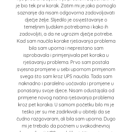
je bio tek prvi korak. Zatim mi je jako pomoglo
saznanje da nisam odgovorna zadovoljavati
dječje želje. Slijedilo je osvještavanje o
temeljnim ljudskim potrebama i kako ih
zadovoljiti, a da ne ugrozim dječje potrebe.
Kad sam naučila korake rješavanja problema
bila sam uporna i neprestano sam
isprobavala i primjenjivala pet koraka u
rješavanju problema. Prvo sam postala
svjesna promjene u sebi upornom primjenom
svega što sam kroz UPS naučila. Tada sam
naknadno i paralelno uočavala i promjene u
ponašanju svoje djece. Nisam odustajala od
primjene novog načina rješavanja problema
kroz pet koraka. U samom početku bilo mi je
teško jer su me zadirkivali u obitelji da se
čudno razgovaram, ali bila sam uporna. Dugo
mi je trebalo da počnem u svakodnevnoj