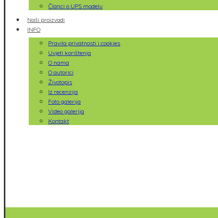
Članci o UPS modelu
Naši proizvodi
INFO
Pravila privatnosti i cookies
Uvjeti korištenja
O nama
O autorici
Životopis
Iz recenzija
Foto galerija
Video galerija
Kontakt
Facebook
Youtube
Instagram