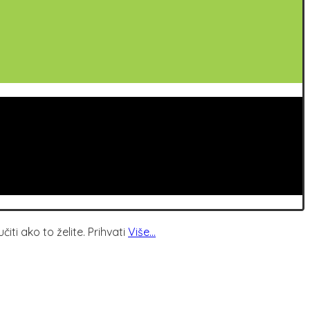
iti ako to želite.
Prihvati
Više...