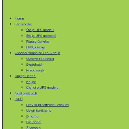
Home
UPS model
Što je UPS model?
Što je UPS metoda?
Figura čovjeka
UPS pristup
Uvodna radionica i edukacija
Uvodna radionica
O edukaciji
Predavanja
Knjige i članci
Knjige
Članci o UPS modelu
Naši proizvodi
INFO
Pravila privatnosti i cookies
Uvjeti korištenja
O nama
O autorici
Životopis