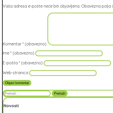
Vaša adresa e-pošte neće biti objavljena.
Obavezna polja 
Komentar
* (obavezno)
Ime
* (obavezno)
E-pošta
* (obavezno)
Web-stranica
Pretraži:
Novosti