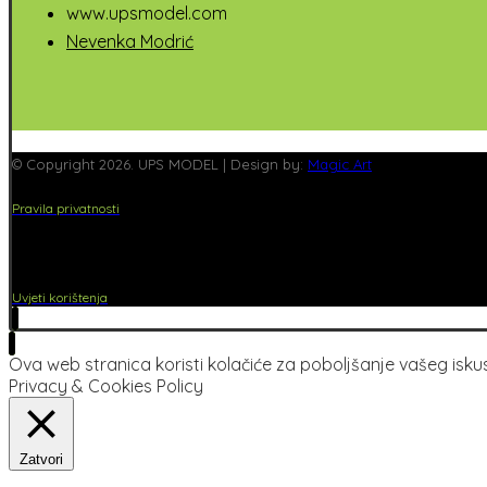
www.upsmodel.com
Nevenka Modrić
© Copyright 2026. UPS MODEL | Design by:
Magic Art
Pravila privatnosti
Uvjeti korištenja
Ova web stranica koristi kolačiće za poboljšanje vašeg iskust
Privacy & Cookies Policy
Zatvori