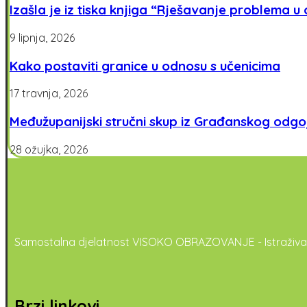
Izašla je iz tiska knjiga “Rješavanje problema u
9 lipnja, 2026
Kako postaviti granice u odnosu s učenicima
17 travnja, 2026
Međužupanijski stručni skup iz Građanskog odgoja
28 ožujka, 2026
Samostalna djelatnost VISOKO OBRAZOVANJE - Istraživanje
Brzi linkovi