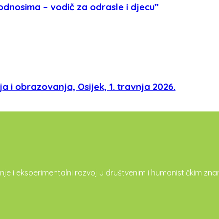
 odnosima – vodič za odrasle i djecu”
 i obrazovanja, Osijek, 1. travnja 2026.
 i eksperimentalni razvoj u društvenim i humanističkim zn