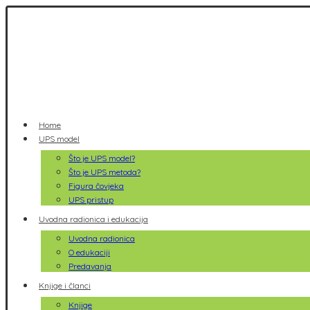
Home
UPS model
Što je UPS model?
Što je UPS metoda?
Figura čovjeka
UPS pristup
Uvodna radionica i edukacija
Uvodna radionica
O edukaciji
Predavanja
Knjige i članci
Knjige