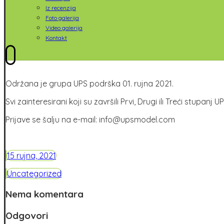
Iz recenzija
Foto galerija
Video galerija
Kontakt
Održana je grupa UPS podrška 01. rujna 2021.
Svi zainteresirani koji su završili Prvi, Drugi ili Treći stup
Prijave se šalju na e-mail: info@upsmodel.com
15 rujna, 2021
Uncategorized
Nema komentara
Odgovori