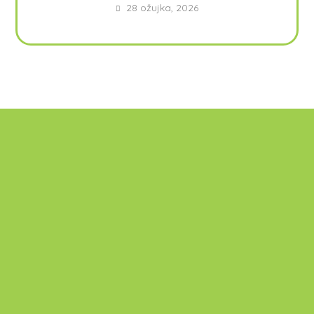
28 ožujka, 2026
Samostalna djelatnost VISOKO
OBRAZOVANJE - Istraživanje i
eksperimentalni razvoj u društvenim i
humanističkim znanostima