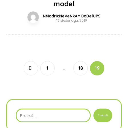
model
NModricNeVeNkAMOoDelUPS
13 studenoga, 2019
1
…
18
19